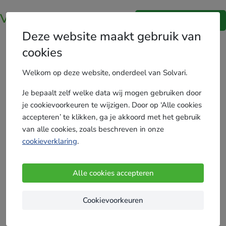
Vergelijk
-zonwering.nl
Ben je een vakman?
Deze website maakt gebruik van
Zon Weren? Ontvang Gratis & Vrijblijvend Tot wel 5
cookies
Offertes voor Zonwering en Bespaar!
Welkom op deze website, onderdeel van Solvari.
Je bepaalt zelf welke data wij mogen gebruiken door
je cookievoorkeuren te wijzigen. Door op ‘Alle cookies
Ontvang gratis offertes
accepteren’ te klikken, ga je akkoord met het gebruik
Je postcode
van alle cookies, zoals beschreven in onze
cookieverklaring
.
Alle cookies accepteren
Cookievoorkeuren